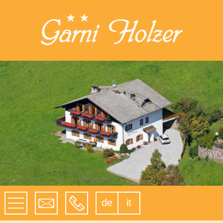
de
it