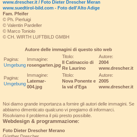
www.drescher.it / Foto Dieter Drescher Meran
www.suedtirol-bild.com - Foto dell'Alto Adige
Fam. Pfeifer
© Ph. Pierluigi
© Valentin Pardeller
© Marco Toniolo
© CH. WIRTH LUFTBILD GMBH
Autore delle immagini di questo sito web
Titolo:
Autore:
Pagina:
Immagine:
Il Catinaccio di
2004
Umgebung
rosengarten.jpg
Re Laurino
www.drescher.it
Immagine:
Titolo:
Autore:
Pagina:
Latemar-
Nova Ponente e
2005
Umgebung
004.jpg
la val d'Ega
www.drescher.it
Noi diamo grande importanza a fornire gli autori delle immagini. Se
abbiamo dimenticato qualcuno vi pregiamo di informarci.
Risolviamo il problema il più presto possibile.
Webdesign & programmazione:
Foto Dieter Drescher Merano
Günther Drescher