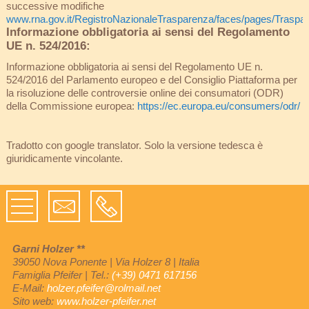
successive modifiche
www.rna.gov.it/RegistroNazionaleTrasparenza/faces/pages/Traspar
Informazione obbligatoria ai sensi del Regolamento
UE n. 524/2016:
Informazione obbligatoria ai sensi del Regolamento UE n.
524/2016 del Parlamento europeo e del Consiglio Piattaforma per
la risoluzione delle controversie online dei consumatori (ODR)
della Commissione europea:
https://ec.europa.eu/consumers/odr/
Tradotto con google translator. Solo la versione tedesca è
giuridicamente vincolante.
Garni Holzer **
39050 Nova Ponente
|
Via Holzer 8
|
Italia
Famiglia Pfeifer
|
Tel.:
(+39) 0471 617156
E-Mail:
holzer.pfeifer@rolmail.net
Sito web:
www.holzer-pfeifer.net