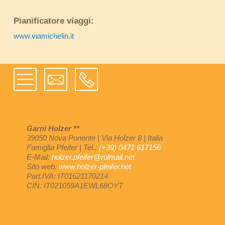
Pianificatore viaggi:
www.viamichelin.it
Garni Holzer **
39050 Nova Ponente
|
Via Holzer 8
|
Italia
Famiglia Pfeifer
|
Tel.:
(+39) 0471 617156
E-Mail:
holzer.pfeifer@rolmail.net
Sito web:
www.holzer-pfeifer.net
Part.IVA: IT01621170214
CIN: IT021059A1EWL68OYT